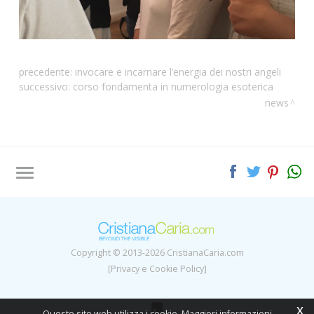
precedente:
invocare e incarnare l’energia dei nostri angeli
successivo:
corso fondamenta in numerologia esoterica
news
Tag directory
Site map
Copyright © 2013-2026 CristianaCaria.com
[Privacy e Cookie Policy]
x
Questo sito web utilizza i cookie. Maggiori informazioni