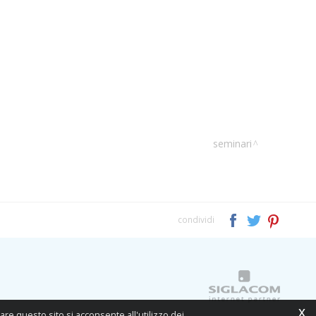
seminari
condividi
x
are questo sito si acconsente all'utilizzo dei