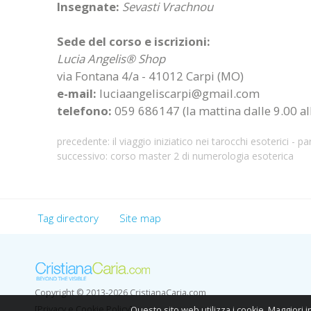
Insegnate:
Sevasti Vrachnou
Sede del corso e iscrizioni:
Lucia Angelis® Shop
via Fontana 4/a - 41012 Carpi (MO)
e-mail:
luciaangeliscarpi@gmail.com
telefono:
059 686147 (la mattina dalle 9.00 al
precedente:
il viaggio iniziatico nei tarocchi esoterici - pa
successivo:
corso master 2 di numerologia esoterica
Tag directory
Site map
Copyright © 2013-2026 CristianaCaria.com
[Privacy e Cookie Policy]
Questo sito web utilizza i cookie. Maggiori 