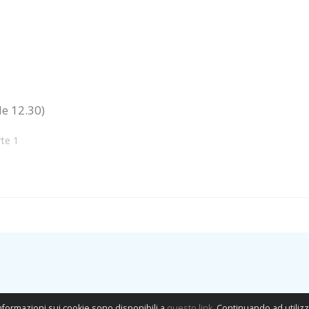
le 12.30)
rte 1
informazioni sui cookie sono disponibili a
questo link
. Continuando ad utilizz