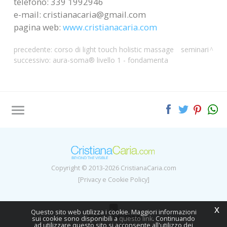
telefono: 339 1992946
e-mail: cristianacaria@gmail.com
pagina web:
www.cristianacaria.com
precedente:
corso di light touch holistic massage
seminari
successivo:
aura-soma® livello 1 - fondamenta
Tag directory
Site map
Copyright © 2013-2026 CristianaCaria.com
[Privacy e Cookie Policy]
x
Questo sito web utilizza i cookie. Maggiori informazioni
sui cookie sono disponibili a
questo link
. Continuando
ad utilizzare questo sito si acconsente all'utilizzo dei