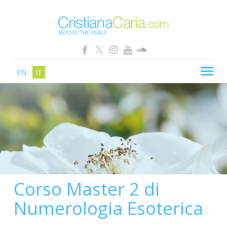
EN
IT
CRISTIANA CARIA
BLOG
PERCORSI
SCHOOL
SHOP
Corso Master 2 di
SEMINARI
Numerologia Esoterica
NEWS