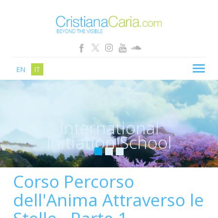
EN
IT
CRISTIANA CARIA
BLOG
International
PERCORSI
Initiation School
SCHOOL
SHOP
Corso Percorso
SEMINARI
dell'Anima Attraverso le
NEWS