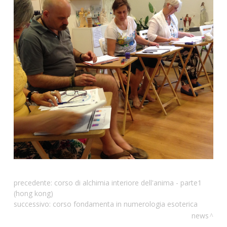
precedente:
corso di alchimia interiore dell'anima - parte1
(hong kong)
successivo:
corso fondamenta in numerologia esoterica
news