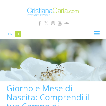
EN
IT
CRISTIANA CARIA
BLOG
PERCORSI
SCHOOL
SHOP
Giorno e Mese di
SEMINARI
Nascita: Comprendi il
NEWS