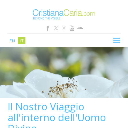
EN
IT
CRISTIANA CARIA
BLOG
PERCORSI
SCHOOL
SHOP
Il Nostro Viaggio
SEMINARI
all'interno dell'Uomo
NEWS