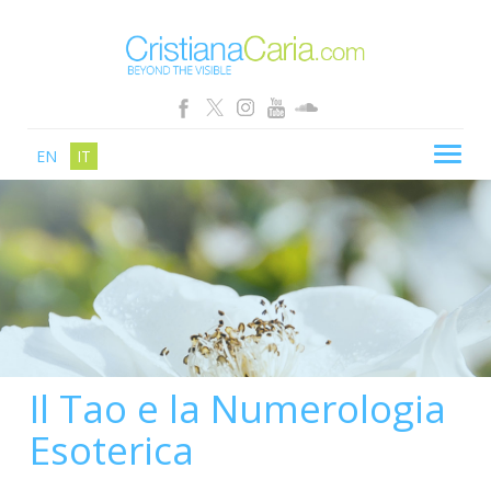
EN
IT
CRISTIANA CARIA
BLOG
PERCORSI
SCHOOL
SHOP
Il Tao e la Numerologia
SEMINARI
Esoterica
NEWS