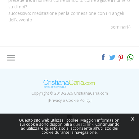
precedente:
il numero come simbolo: come agisce il numero
su di noi?
successivo:
meditazione per la connessione con i 4 angeli
dell'avvento
seminari
Tag directory
Site map
Copyright © 2013-2026 CristianaCaria.com
[Privacy e Cookie Policy]
x
Questo sito web utilizza i cookie. Maggiori informazioni
sui cookie sono disponibili a
questo link
. Continuando
ad utilizzare questo sito si acconsente all'utilizzo dei
cookie durante la navigazione.