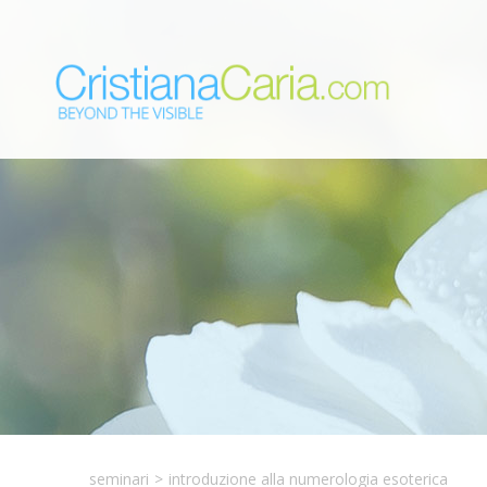
seminari
>
introduzione alla numerologia esoterica