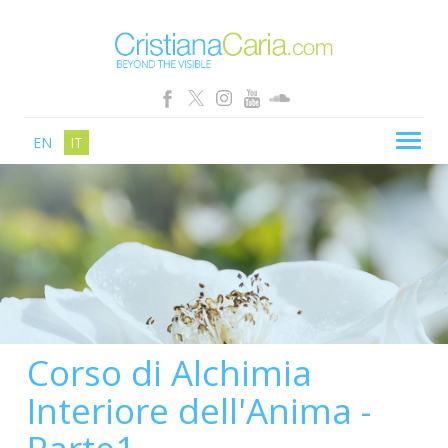
EN
IT
CRISTIANA CARIA
BLOG
PERCORSI
SCHOOL
SHOP
Corso di Alchimia
SEMINARI
Interiore dell'Anima -
NEWS