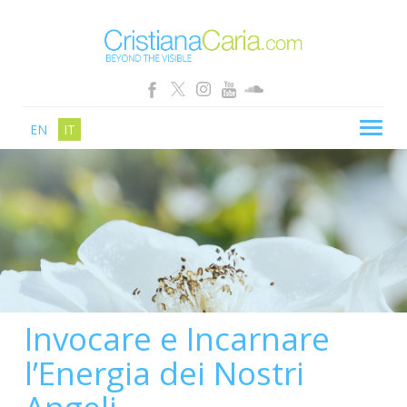
EN
IT
CRISTIANA CARIA
BLOG
PERCORSI
SCHOOL
SHOP
Invocare e Incarnare
SEMINARI
l’Energia dei Nostri
NEWS