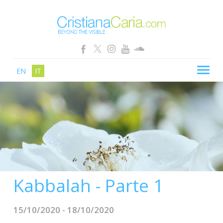
EN
IT
CRISTIANA CARIA
BLOG
PERCORSI
SCHOOL
SHOP
Kabbalah - Parte 1
SEMINARI
NEWS
15/10/2020 - 18/10/2020