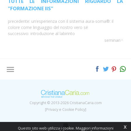
TUTTE LE INFORMAZIONI RIGUARDO LA
"FORMAZIONE IIS"
precedente:
un’esperienza con il sistema aura-soma®: il
colore come linguaggio del nostro vero sé
successivo:
introduzione al labirinto
seminari
Tag directory
Site map
Copyright © 2013-2026 CristianaCaria.com
[Privacy e Cookie Policy]
x
Questo sito web utilizza i cookie. Maggiori informazioni