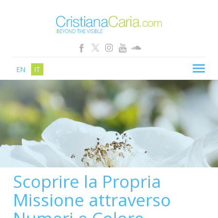
EN
IT
CRISTIANA CARIA
BLOG
PERCORSI
SCHOOL
SHOP
Scoprire la Propria
SEMINARI
Missione attraverso
NEWS