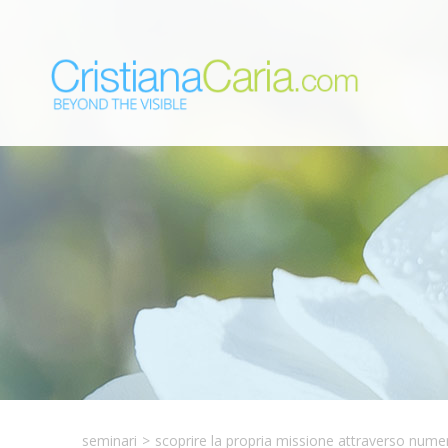
seminari
>
scoprire la propria missione attraverso numer