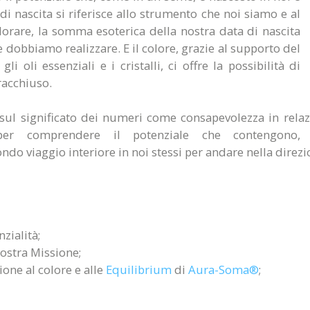
i nascita si riferisce allo strumento che noi siamo e al
orare, la somma esoterica della nostra data di nascita
 dobbiamo realizzare. E il colore, grazie al supporto del
li oli essenziali e i cristalli, ci offre la possibilità di
 racchiuso.
i sul significato dei numeri come consapevolezza in relaz
er comprendere il potenziale che contengono, s
ondo viaggio interiore in noi stessi per andare nella direzi
zialità;
Nostra Missione;
ione al colore e alle
Equilibrium
di
Aura-Soma®
;