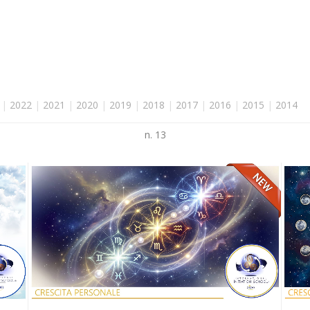
|
2022
|
2021
|
2020
|
2019
|
2018
|
2017
|
2016
|
2015
|
2014
n. 13