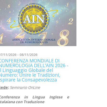
07/11/2026 - 08/11/2026
CONFERENZA MONDIALE DI
NUMEROLOGIA DELL’AIN 2026 -
Il Linguaggio Globale del
Numero: Unire le Tradizioni,
Ispirare la Consapevolezza
Sede
:
Seminario
OnLine
Conferenza in Lingua Inglese e
Italaiana con Traduzione