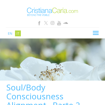
EN
IT
CRISTIANA CARIA
BLOG
PERCORSI
SCHOOL
SHOP
Soul/Body
SEMINARI
Consciousness
NEWS