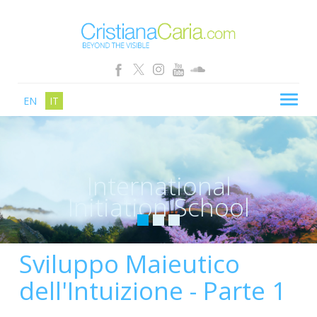
EN
IT
CRISTIANA CARIA
BLOG
International
PERCORSI
Initiation School
SCHOOL
SHOP
Sviluppo Maieutico
SEMINARI
dell'Intuizione - Parte 1
NEWS